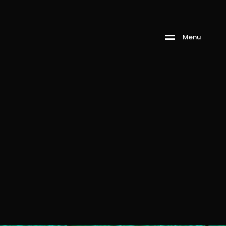
M
e
n
u